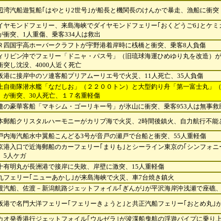
辺湾汽船遊覧船｢はやとり2世号｣が船長と機関長のけんかで暴走、漁船に衝突
イヤモンドフェリー、来島海峡でダイヤモンドフェリー｢おくどうご6｣とケミ
が衝
突、1人重傷、乗客334人は救出
Ｒ四国宇高ホーバークラフトが宇野港着岸時に桟橋と衝突、乗客8人負傷
ィリピン沖でフェリー「ドニャ・パス号」（旧琉球海運ひめゆり丸を改造）
衝突し
沈没、4000人近く死亡
阪港に接岸中のソ連客船プリアムーリエ号で火災、11人死亡、35人負傷
上自衛隊潜水艦「なだしお」（２２００トン）と大型釣り舟「第一富士丸」
）が衝
突、30人死亡、１７名重軽傷
連の豪華客船「マキシム・ゴーリキー号」が氷山に衝突、乗客953人は無事救
本郵船クリスタルハーモニーがカリブ海で火災、2時間後鎮火、自力航行不能
戸内海汽船水中翼船こんどる3号が音戸の瀬戸で台船と衝突、55人重軽傷
京港入口で近海郵船のカーフェリー｢まりも｣とシーライン東京の｢シンフォニ
、5
人ケガ
十有明丸が長洲港で接岸に失敗、岸壁に激突、15人重軽傷
九フェリー｢ニューあかし｣が来島海峡で火災、車7台焼き鎮火
渡汽船、佐渡－新潟航路ジェットフォイル｢ぎんが｣が平沢海岸沖浅瀬で座礁、
阪港で名門大洋フェリー｢フェリーきょうと｣と共正汽船フェリー｢おとめ丸｣
カオ発香港行ジェットフォイル｢ウルゼラ｣が浚渫船曳航の浮遊パイプに乗り上