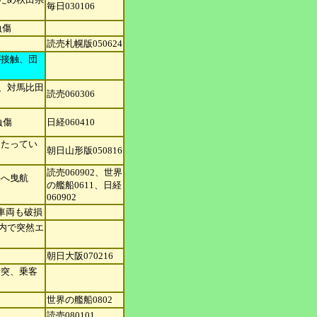
毎日030106
負傷
読売札幌版050624
が接触、
団
ガ、対馬比田
読売060306
負傷
日経060410
当たってい
朝日山形版050816
読売060902、世界
海へ曳航
の艦
船0611、日経
060902
車両も破
損
内で突然エ
朝日大阪070216
衝突、
乗客
世界の艦船0802
読売080101