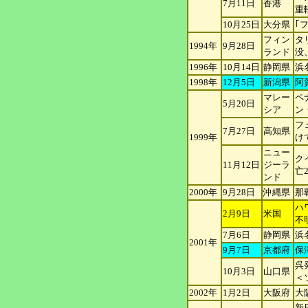
7月11日
香港
重
10月25日
大分県
｢
フィン
タ
1994年
9月28日
ラ
ンド
没、
1996年
10月14日
静岡県
浜
1998年
12月5日
新潟県
阿
マレー
ペ
5月20日
シア
ン
フ
7月27日
高知県
1999年
け
ニュー
ク
11月12日
ジーラ
亡
ン
ド
2000年
9月28日
沖縄県
那
ハ
2月9日
米国
不
7月6日
静岡県
浜
2001年
9月7日
京都府
保
呉
10月3日
山口県
＜
2002年
1月2日
大阪府
大
新