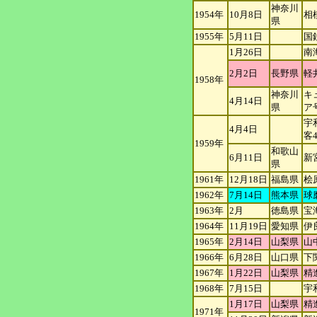
神奈川
1954年
10月8日
相
県
1955年
5月11日
国
1月26日
南
2月2日
長野県
軽
1958年
神奈川
キ
4月14日
県
ア
宇
4月4日
客
1959年
和歌山
6月11日
新
県
1961年
12月18日
福島県
桧
1962年
7月14日
熊本県
球
1963年
2月
徳島県
宝
1964年
11月19日
愛知県
伊
1965年
2月14日
山梨県
山
1966年
6月28日
山口県
下
1967年
1月22日
山梨県
精
1968年
7月15日
宇
1月17日
山梨県
精
1971年