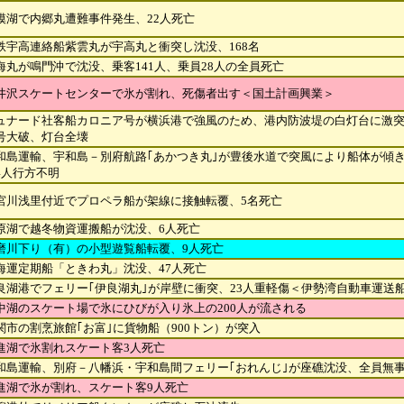
模湖で内郷丸遭難事件発生、22人死亡
鉄宇高連絡船紫雲丸が宇高丸と衝突し沈没、168名
海丸が鳴門沖で沈没、乗客141人、乗員28人の全員死亡
井沢スケートセンターで氷が割れ、死傷者出す＜国土計画興業＞
ュナード社客船カロニア号が横浜港で強風のため、港内防波堤の白灯台に激
号大破、灯台全壊
和島運輸、宇和島－別府航路｢あかつき丸｣が豊後水道で突風により船体が傾
4人行方不明
宮川浅里付近でプロペラ船が架線に接触転覆、5名死亡
原湖で越冬物資運搬船が沈没、6人死亡
磨川下り（有）の小型遊覧船転覆、9人死亡
海運定期船「ときわ丸」沈没、47人死亡
良湖港でフェリー｢伊良湖丸｣が岸壁に衝突、23人重軽傷＜伊勢湾自動車運送
中湖のスケート場で氷にひびが入り氷上の200人が流される
関市の割烹旅館｢お富｣に貨物船（900トン）が突入
進湖で氷割れスケート客3人死亡
和島運輸、別府－八幡浜・宇和島間フェリー｢おれんじ｣が座礁沈没、全員無
進湖で氷が割れ、スケート客9人死亡