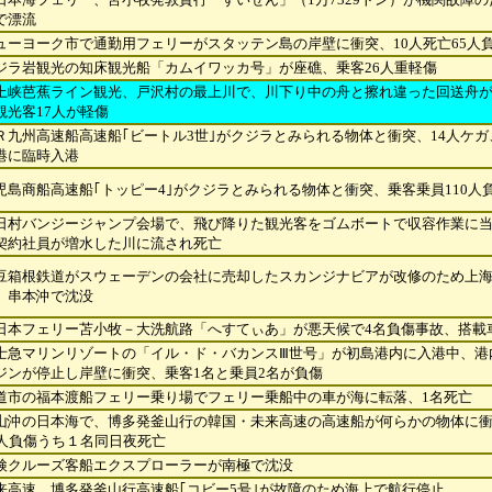
で漂流
ューヨーク市で通勤用フェリーがスタッテン島の岸壁に衝突、10人死亡65人
ジラ岩観光の知床観光船「カムイワッカ号」が座礁、乗客26人重軽傷
上峡芭蕉ライン観光、戸沢村の最上川で、川下り中の舟と擦れ違った回送舟
観光客17人が軽傷
Ｒ九州高速船高速船｢ビートル3世｣がクジラとみられる物体と衝突、14人ケ
港に臨時入港
児島商船高速船｢トッピー4｣がクジラとみられる物体と衝突、乗客乗員110人
日村バンジージャンプ会場で、飛び降りた観光客をゴムボートで収容作業に
契約社員が増水した川に流され死亡
豆箱根鉄道がスウェーデンの会社に売却したスカンジナビアが改修のため上
、串本沖で沈没
日本フェリー苫小牧－大洗航路「へすてぃあ」が悪天候で4名負傷事故、搭載
士急マリンリゾートの「イル・ド・バカンスⅢ世号」が初島港内に入港中、港
ジンが停止し岸壁に衝突、乗客1名と乗員2名が負傷
道市の福本渡船フェリー乗り場でフェリー乗船中の車が海に転落、1名死亡
山沖の日本海で、博多発釜山行の韓国・未来高速の高速船が何らかの物体に
8人負傷うち１名同日夜死亡
検クルーズ客船エクスプローラーが南極で沈没
来高速、博多発釜山行高速船｢コビー5号｣が故障のため海上で航行停止