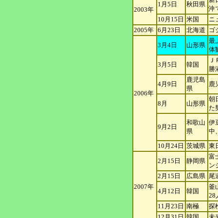
1月5日
秋田県
沖
2003年
10月15日
米国
ニ
2005年
6月23日
北海道
ゴ
最
3月4日
山形県
体
Ｊ
3月5日
韓国
勝
鹿児島
4月9日
鹿
県
2006年
朝
8月
山形県
た
和歌山
伊
9月2日
県
中
10月24日
茨城県
東
富
2月15日
静岡県
ン
2月15日
広島県
尾
2007年
釜
4月12日
韓国
2
11月23日
南極
探
12月31日
韓国
未