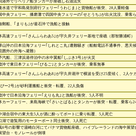
潟港外でリベリア船タンカーが座礁し石油流失
後水道で宇和島発別府行フェリー｢うわじま｣と貨物船が衝突、28人重軽傷
国中央フェリー、播磨灘で四国中央フェリーの｢せとうち｣が出火沈没、乗客ら
海郵船、｢まりも｣が釜石沖で漁船と接触
本高速フェリー｢さんふらわあ5｣が宇久井フェリー基地で座礁（那智勝浦町）
華山沖の日本沿海フェリー｢しれとこ丸｣遭難騒ぎ（船舶電話不通事件、悪天
範囲外の外海へ避難）
予汽船、三津浜港停泊中の水中翼船｢しぶき3号｣が火災
陸沖で東日本フェリー｢びるご｣とタンカーが衝突、乗客無事
本高速フェリー｢さんふらわあ8｣が宇久井港沖で横波を受け25度傾く、2人ケ
ほびー2号｣が砂利運搬船と衝突・転覆、22人負傷
陸沖で日本沿海フェリー｢えりも丸｣と漁船が衝突、5人不明
本カーフェリー、来島海峡で｢さいとばる｣とタンカーが衝突・転覆、乗客ら2
中湖合宿中の東大生5人が酒に酔ってボートに乗り転覆、5人死亡
口湖で遊覧用のモーターボート同士衝突、3人死亡
風6号の影響で湯崎白河にてパナマ貨物船座礁、ハイプレーランドの海中展望
展望台・モノレールが倒壊