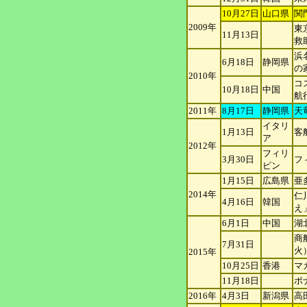
10月27日
山口県
関
2009年
東
11月13日
救
浜
6月18日
静岡県
の
2010年
コ
10月18日
中国
航
2011年
8月17日
静岡県
天
イタリ
1月13日
客
ア
2012年
フィリ
3月30日
フ
ピ
ン
1月15日
広島県
亜
2014年
仁
4月16日
韓国
え
6月1日
中国
湖
商
7月31日
火
2015年
10月25日
香港
マ
11月18日
ポ
2016年
4月3日
新潟県
高