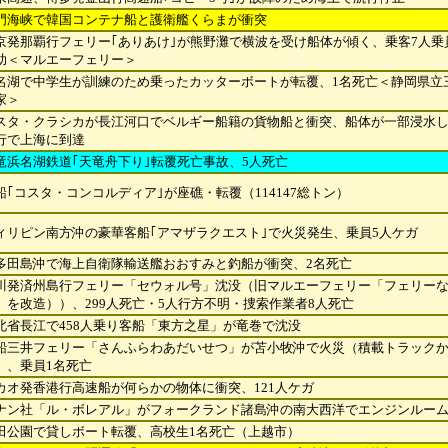
門海峡で韓国コンテナ船と護衛艦くらまが衝突
京発那覇行フェリー｢ありあけ｣が熊野灘で横波を受け船体が傾く、乗客7人乗員
助＜マルエーフェリー＞
名湖で中学生が訓練のため乗ったカッターボートが転覆、1名死亡＜静岡県立
家＞
スタ・クラシカが長江河口でベルギー船籍の貨物船と衝突、船体が一部浸水
行で上海に到達
竜浜名湖鉄道｢天竜舟下り｣転覆死亡事故、5人死亡
船｢コスタ・コンコルディア｣が座礁・転覆（114147総トン）
ィリピン南方沖の豪華客船｢アマザラクエスト｣で火災発生、乗員5人ケガ
多田島沖で海上自衛隊輸送艦おおすみと釣船が衝突、2名死亡
川発済州島行フェリー「セウォル号」沈没（旧マルエーフェリー「フェリー
」を改
造））、299人死亡・5人行方不明・捜索作業者8人死亡
北省長江で458人乗り客船「東方之星」が竜巻で沈没
船三井フェリー「さんふらわあだいせつ」が苫小牧沖で火災（積載トラック
）、乗
員1名死亡
カオ発香港行高速船が何らかの物体に衝突、121人ケガ
ナン社「ル・ボレアル」がフォークランド諸島沖の南大西洋でエンジンルー
田公園で貸しボート転覆、高校生1名死亡（上越市）