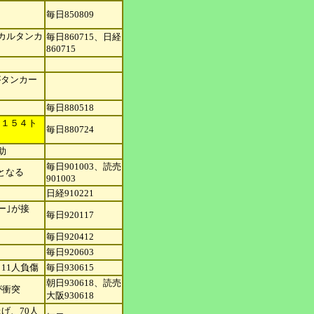
毎日850809
カルタンカ
毎日860715、日経
860715
がタンカー
毎日880518
（１５４ト
毎日880724
助
毎日901003、読売
となる
901003
日経910221
ー｣が接
毎日920117
毎日920412
毎日920603
11人負
傷
毎日930615
朝日930618、読売
が衝突
大阪
930618
げ、70人