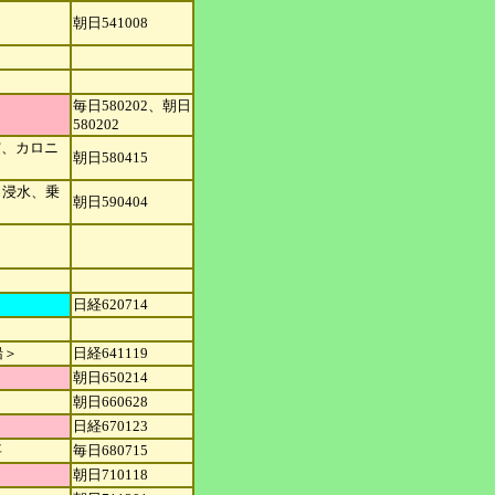
朝日541008
毎日580202、朝日
580202
突、カロニ
朝日580415
き浸水、
乗
朝日590404
日経620714
船＞
日経641119
朝日650214
朝日660628
日経670123
事
毎日680715
朝日710118