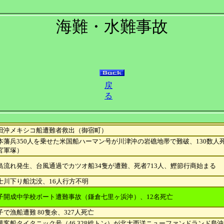
海難・水難事故
戻
る
田沖メキシコ船遭難者救出（御宿町）
本藩兵350人を乗せた米国船ハーマン号が川津沖の岩礁地帯で難破、130数人
官軍塚）
島流れ発生、台風通過でカツオ船34隻が遭難、死者713人、鰹節行商始まる
士川下り船沈没、16人行方不明
子開成中学校ボート遭難事故（鎌倉七里ヶ浜沖）、12名死亡
子で漁船遭難 80隻余、327人死亡
華客船タイタニック号（46,328総トン）が北大西洋ニューファンドランド島