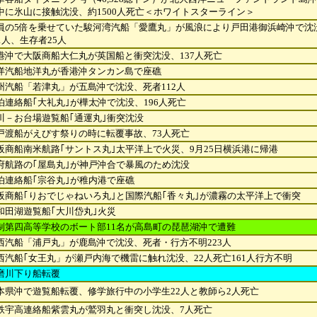
中
に氷山に接触沈没、約1500人死亡＜ホワイトスターライン＞
員の5倍を乗せていた駿河湾汽船「愛鷹丸」が風浪により戸田港御浜崎沖で沈
21人、生存者25人
港沖で大阪商船大仁丸が英国船と衝突沈没、137人死亡
洋汽船地洋丸が香港沖タンカン島で座礁
州汽船「若津丸」が五島沖で沈没、死者112人
泊連絡船｢大礼丸｣が樺太沖で沈没、196人死亡
川－お台場遊覧船｢通運丸｣衝突沈没
戸渡船がえびす祭りの時に転覆事故、73人死亡
阪商船南米航路｢サントス丸｣太平洋上で火災、9月25日横浜港に帰港
府航路の｢屋島丸｣が神戸沖合で暴風のため沈没
泊連絡船｢宗谷丸｣が稚内港で座礁
阪商船｢りおでじゃねいろ丸｣と国際汽船｢香々丸｣が濃霧の太平洋上で衝突
和田湖遊覧船｢大川岱丸｣火災
制第四高等学校のボート部11名が高島町の琵琶湖沖で遭難
西汽船「浦戸丸」が鹿島沖で沈没、死者・行方不明223人
西汽船｢女王丸」が瀬戸内海で機雷に触れ沈没、22人死亡161人行方不明
磨川下り船転覆
本県沖で遊覧船転覆、修学旅行中の小学生22人と教師ら2人死亡
鉄宇高連絡船紫雲丸が鷲羽丸と衝突し沈没、7人死亡