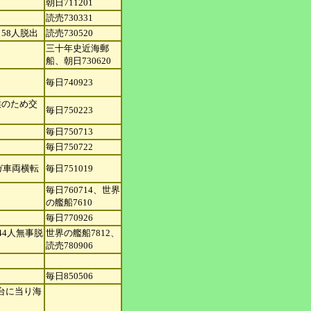
朝日711201
読売730331
58人脱出
読売730520
三十年史近海郵
船、朝
日730620
毎日740923
候のため交
毎日750223
毎日750713
毎日750722
ガ車両横転
毎日751019
毎日760714、世界
の艦
船7610
毎日770926
44人無事脱
世界の艦船7812、
読売
780906
毎日850506
台に当り
海