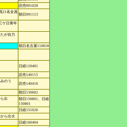
読売091028
21名全
員
朝日091113
三ケ日青
年
したが自力
朝日名古屋110818
日経120401
読売140115
なみのう
読売140416
朝日150602
から出
朝日150801、日経
150801
日経151026
ムから出火
日経160404