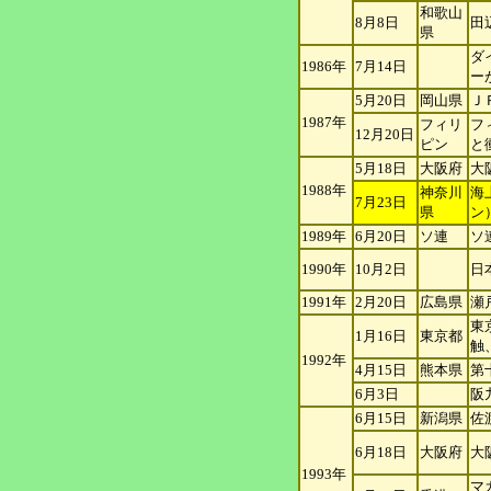
和歌山
8月8日
田
県
ダ
1986年
7月14日
ー
5月20日
岡山県
Ｊ
1987年
フィリ
フ
12月20日
ピ
ン
と
5月18日
大阪府
大
1988年
神奈川
海
7月23日
県
ン
1989年
6月20日
ソ連
ソ
1990年
10月2日
日
1991年
2月20日
広島県
瀬
東
1月16日
東京都
触
1992年
4月15日
熊本県
第
6月3日
阪
6月15日
新潟県
佐
6月18日
大阪府
大
1993年
マ