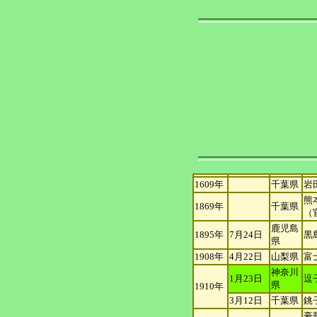
1609年
千葉県
岩
熊
1869年
千葉県
（
鹿児島
1895年
7月24日
黒
県
1908年
4月22日
山梨県
富
神奈川
1月23日
逗
県
1910年
3月12日
千葉県
銚
豪