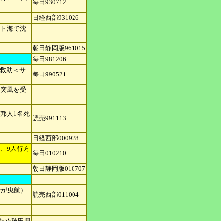
毎日930712
日経西部931026
ルト海で沈
朝日静岡版961015
毎日981206
員救助＜サ
毎日990521
、突風を受
邦人1名死
読売991113
日経西部000928
、9人行
方
毎日010210
朝日静岡版010707
船が曳
航）
読売西部011004
のため秋田県