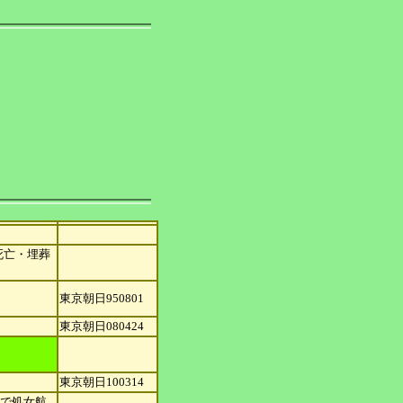
死亡・
埋葬
東京朝日950801
東京朝日080424
東京朝日100314
沖で処女航