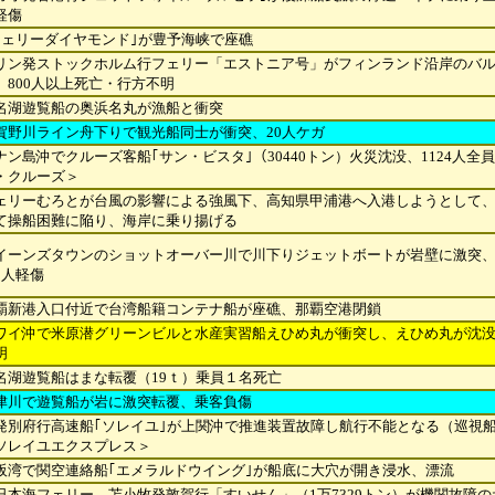
軽傷
フェリーダイヤモンド｣が豊予海峡で座礁
リン発ストックホルム行フェリー「エストニア号」がフィンランド沿岸のバ
800
人以上死亡・行方不明
名湖遊覧船の奥浜名丸が漁船と衝突
賀野川ライン舟下りで観光船同士が衝突、20人ケガ
ナン島沖でクルーズ客船｢サン・ビスタ｣（30440トン）火災沈没、1124人全
・クルーズ＞
ェリーむろとが台風の影響による強風下、高知県甲浦港へ入港しようとして
て操船困難に陥り、海岸に乗り揚げる
イーンズタウンのショットオーバー川で川下りジェットボートが岩壁に激突、
2
人軽傷
覇新港入口付近で台湾船籍コンテナ船が座礁、那覇空港閉鎖
ワイ沖で米原潜グリーンビルと水産実習船えひめ丸が衝突し、えひめ丸が沈没
明
名湖遊覧船はまな転覆（19ｔ）乗員１名死亡
津川で遊覧船が岩に激突転覆、乗客負傷
発別府行高速船｢ソレイユ｣が上関沖で推進装置故障し航行不能となる（巡視
ソレイユエクスプレス＞
阪湾で関空連絡船｢エメラルドウイング｣が船底に大穴が開き浸水、漂流
日本海フェリー、苫小牧発敦賀行「すいせん」（1万7329トン）が機関故障